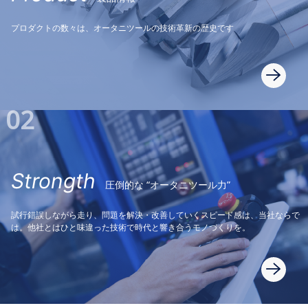
プロダクトの数々は、オータニツールの技術革新の歴史です
02
Strongth
圧倒的な “オータニツール力”
試行錯誤しながら走り、問題を解決・改善していくスピード感は、当社ならで
は。他社とはひと味違った技術で時代と響き合うモノづくりを。