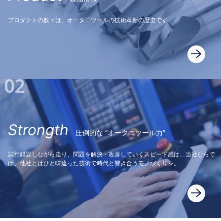
プロダクトの数々は、オータニツールの技術革新の歴史です
02
Strongth
圧倒的な “オータニツール力”
試行錯誤しながら走り、問題を解決・改善していくスピード感は、当社ならで
は。他社とはひと味違った技術で時代と響き合うモノづくりを。